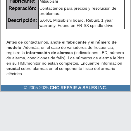
Fabricante:
Mitsubishi
Reparación:
Contáctenos para precios y resolución de
problemas.
Descripción:
SX-I01 Mitsubishi board. Rebuilt. 1 year
warranty. Found on FR-SX spindle drive.
Antes de contactarnos, anote el
fabricante
y el
número de
modelo
. Además, en el caso de variadores de frecuencia,
registre la
información de alarmas
(indicaciones LED, número
de alarma, condiciones de fallo). Los números de alarma leídos
en su HMI/monitor no están completos. Encuentre información
crucial
sobre alarmas en el componente físico del armario
eléctrico.
© 2005-2025
CNC REPAIR & SALES INC.