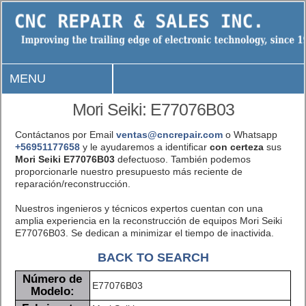
MENU
Mori Seiki: E77076B03
Contáctanos por Email
ventas@cncrepair.com
o Whatsapp
+56951177658
y le ayudaremos a identificar
con certeza
sus
Mori Seiki E77076B03
defectuoso. También podemos
proporcionarle nuestro presupuesto más reciente de
reparación/reconstrucción.
Nuestros ingenieros y técnicos expertos cuentan con una
amplia experiencia en la reconstrucción de equipos Mori Seiki
E77076B03. Se dedican a minimizar el tiempo de inactivida.
BACK TO SEARCH
Número de
E77076B03
Modelo: