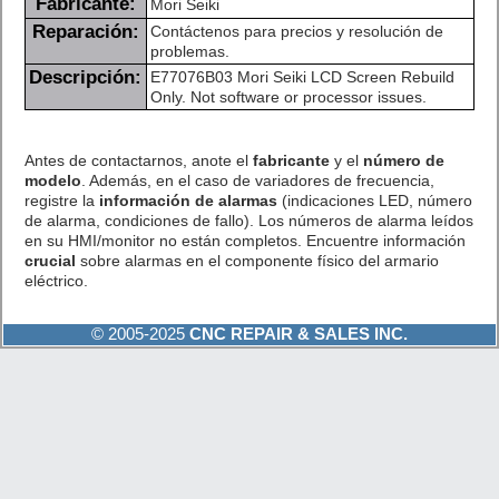
Fabricante:
Mori Seiki
Reparación:
Contáctenos para precios y resolución de
problemas.
Descripción:
E77076B03 Mori Seiki LCD Screen Rebuild
Only. Not software or processor issues.
Antes de contactarnos, anote el
fabricante
y el
número de
modelo
. Además, en el caso de variadores de frecuencia,
registre la
información de alarmas
(indicaciones LED, número
de alarma, condiciones de fallo). Los números de alarma leídos
en su HMI/monitor no están completos. Encuentre información
crucial
sobre alarmas en el componente físico del armario
eléctrico.
© 2005-2025
CNC REPAIR & SALES INC.