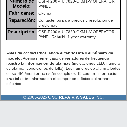
Número de
OSP-P200M UI7820-OKM1-V OPERATOR
Modelo:
PANEL
Fabricante:
Okuma
Reparación:
Contáctenos para precios y resolución de
problemas.
Descripción:
OSP-P200M UI7820-OKM1-V OPERATOR
PANEL Rebuild. 1 year warranty.
Antes de contactarnos, anote el
fabricante
y el
número de
modelo
. Además, en el caso de variadores de frecuencia,
registre la
información de alarmas
(indicaciones LED, número
de alarma, condiciones de fallo). Los números de alarma leídos
en su HMI/monitor no están completos. Encuentre información
crucial
sobre alarmas en el componente físico del armario
eléctrico.
© 2005-2025
CNC REPAIR & SALES INC.