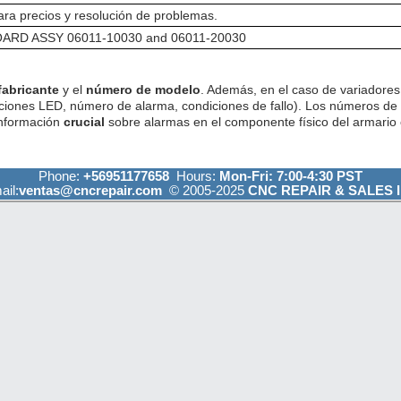
ra precios y resolución de problemas.
ARD ASSY 06011-10030 and 06011-20030
fabricante
y el
número de modelo
. Además, en el caso de variadores 
ciones LED, número de alarma, condiciones de fallo). Los números de
información
crucial
sobre alarmas en el componente físico del armario e
Phone:
+56951177658
Hours:
Mon-Fri: 7:00-4:30 PST
ail:
ventas@cncrepair.com
© 2005-2025
CNC REPAIR & SALES I