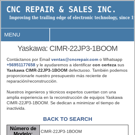
MENU
Yaskawa: CIMR-22JP3-1BOOM
Contáctanos por Email
ventas@cncrepair.com
o Whatsapp
+56951177658
y le ayudaremos a identificar
con certeza
sus
Yaskawa CIMR-22JP3-1BOOM
defectuoso. También podemos
proporcionarle nuestro presupuesto más reciente de
reparación/reconstrucción.
Nuestros ingenieros y técnicos expertos cuentan con una
amplia experiencia en la reconstrucción de equipos Yaskawa
CIMR-22JP3-1BOOM. Se dedican a minimizar el tiempo de
inactivida.
BACK TO SEARCH
Número de
CIMR-22JP3-1BOOM
Modelo: