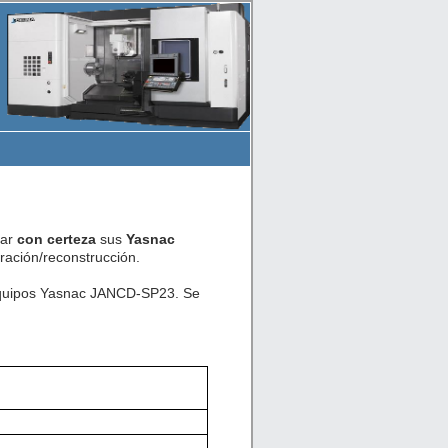
car
con certeza
sus
Yasnac
ación/reconstrucción.
 equipos Yasnac JANCD-SP23. Se