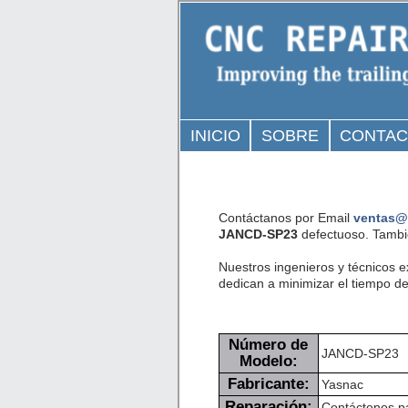
INICIO
SOBRE
CONTA
Contáctanos por Email
ventas@
JANCD-SP23
defectuoso. Tambi
Nuestros ingenieros y técnicos 
dedican a minimizar el tiempo de 
Número de
JANCD-SP23
Modelo:
Fabricante:
Yasnac
Reparación:
Contáctenos pa