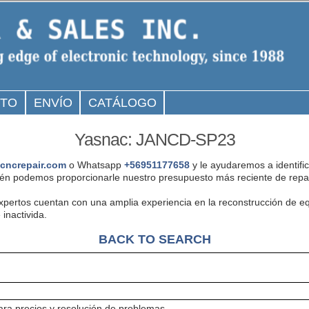
CTO
ENVÍO
CATÁLOGO
Yasnac: JANCD-SP23
cncrepair.com
o Whatsapp
+56951177658
y le ayudaremos a identifi
én podemos proporcionarle nuestro presupuesto más reciente de repar
expertos cuentan con una amplia experiencia en la reconstrucción de
inactivida.
BACK TO SEARCH
ra precios y resolución de problemas.